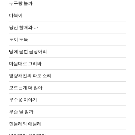
누구랑 놀까
다복이
당산 할매와 나
도끼 도둑
땅에 묻힌 금덩어리
마음대로 그려봐
명량해전의 파도 소리
모르는게 더 많아
무수옹 이야기
무슨 날 일까
민들레와 애벌레