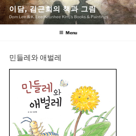
Skip
이담, 김근희의 책과 그림
to
Dom Lee & K. Lee(Keunhee Kim)'s Books & Paintings
content
Menu
민들레와 애벌레