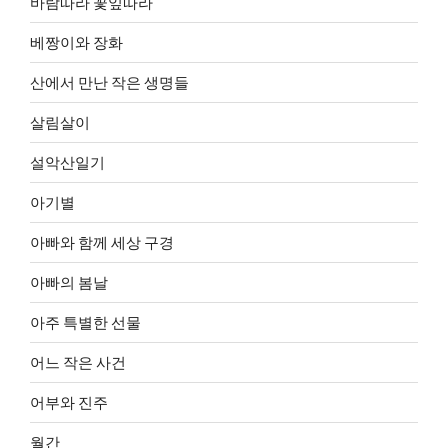
바람따라 꽃잎따라
베짱이와 장화
산에서 만난 작은 생명들
살림살이
설악산일기
아기별
아빠와 함께 세상 구경
아빠의 봄날
아주 특별한 선물
어느 작은 사건
어부와 진주
월간