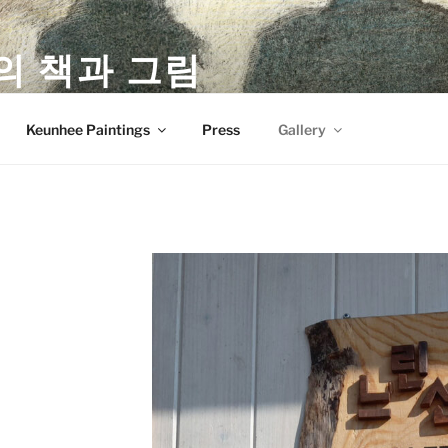
의 책과 그림
)'s Books & Paintings
Keunhee Paintings
Press
Gallery