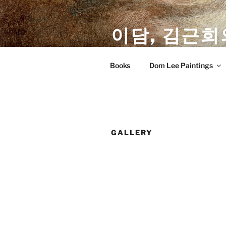
Skip
to
이담, 김근희
content
Dom Lee & K. Lee(Keunhee Kim
Books
Dom Lee Paintings
GALLERY